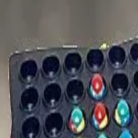
Leicht
Ausleihe
2
€ / Tag
Standard
Weitere Rabatte je nach Ausleihdauer möglich
Anmelden um auszuleihen
Spieldaten teilweise von
2
,00€
/Tag
Lieferung & Abholung inkl.
Anmelden um auszuleihen
Spiele verkaufen & Credits erhalten