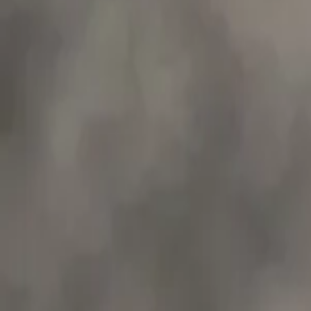
1–4 Spieler
Mindestalter
Ab
7
Jahren
Spieldauer
Unter 30 Min.
Kategorie
Strategie, Taktik
Schwierigkeit