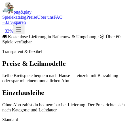
pug&play
Spielekatalog
Preise
Über uns
FAQ
−
33
%
sparen
−
33
%
🚚 Kostenlose Lieferung in Rathenow & Umgebung · 🎲 Über 60
Spiele verfügbar
Transparent & flexibel
Preise & Leihmodelle
Leihe Brettspiele bequem nach Hause — einzeln mit Barzahlung
oder spar mit einem monatlichen Abo.
Einzelausleihe
Ohne Abo zahlst du bequem bar bei Lieferung. Der Preis richtet sich
nach Kategorie und Leihdauer.
Standard