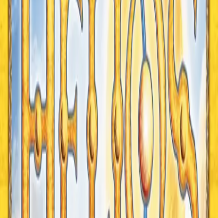
meuterst, um selbst das Sagen zu bekommen.
3–5 Spieler
ab
10
J.
2
€/Tag
Kooperativ
Humor
Against the Lull
Ein Spiel für Paare mit aufregenden Herausforderungen, das
Leidenschaft und Romantik neu entfacht.
2 Spieler
ab
16
J.
2
€/Tag
Partyspiel
Humor
Social Deduction
Agent Undercover
Bluff-Partyspiel, bei dem alle bis auf einen Spieler einen geheimen
Ort kennen und mit cleveren Fragen den Spion enttarnen müssen.
3–8 Spieler
ab
12
J.
2
€/Tag
Kooperativ