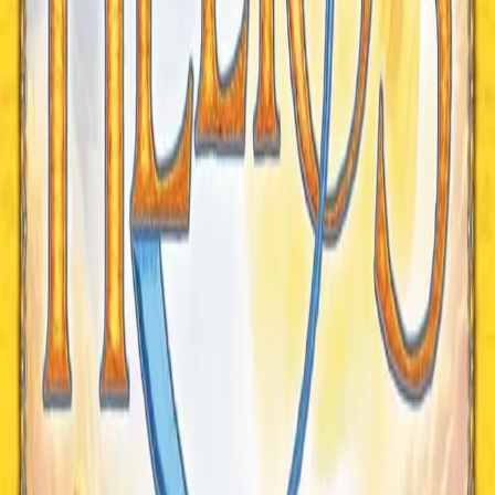
Bandida
Ein kooperatives Kartenspiel, bei dem die Spieler die Flucht der
Gangsterin Bandida verhindern oder ihr dabei helfen.
1–4 Spieler
ab
6
J.
2
€/Tag
Kooperativ
Bandido
Ein kooperatives Familienspiel, bei dem die Spieler gemeinsam die
Tunnelflucht eines Häftlings stoppen müssen.
1–4 Spieler
ab
6
J.
2
€/Tag
Partyspiel
Beschissene Freunde
Ein freches Partyspiel, bei dem Spieler gleichzeitig auf den Freund
zeigen, der am besten zu einer charakterlichen Aussage passt.