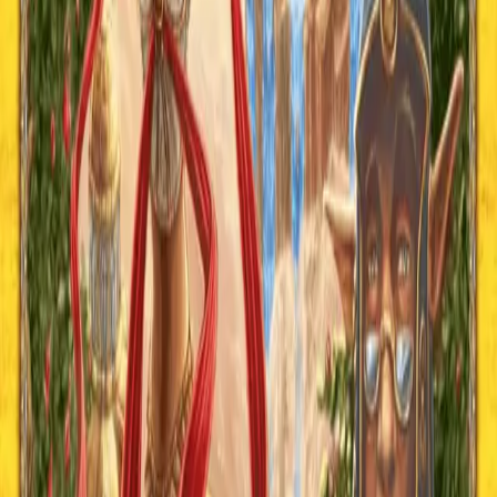
2–8 Spieler
ab
12
J.
2
€/Tag
Humor
Partyspiel
Frantic: Supercharge Add-On
Zweite Frantic-Erweiterung mit 24 neuen Power-Karten, die
Handkarten mit Extra-Effekten aufladen.
2–8 Spieler
ab
7
J.
1
€/Tag
Humor
Partyspiel
Frantic: Troublemaker Add-On
Erste Erweiterung für Frantic mit 36 neuen Sonder- und
Ereigniskarten für noch mehr Chaos.
2–8 Spieler
ab
12
J.
1
€/Tag
Wirtschaft
Fantasy
Das Geheimnis der Tempel