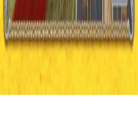
Newsletter
Neuigkeiten zu Spielen & Aktionen.
Los
Liefergebiet
Wir liefern Brettspiele in
Rathenow
(Böhne, Göttlin, Grütz, Semlin,
Steckelsdorf),
Premnitz
(Mögelin, Döberitz),
Milower Land
(Milow, Großwudicke, Bützer, Buckow, Möthlitz, Zollchow,
Vieritz, Nitzahn),
Stechow-Ferchesar
,
Havelsee
(Pritzerbe,
Tieckow, Marzahne, Brielow, Briest, Hohenferchesar) und
Bensdorf
.
©
2026
pug&play · Spieleverleih Rathenow