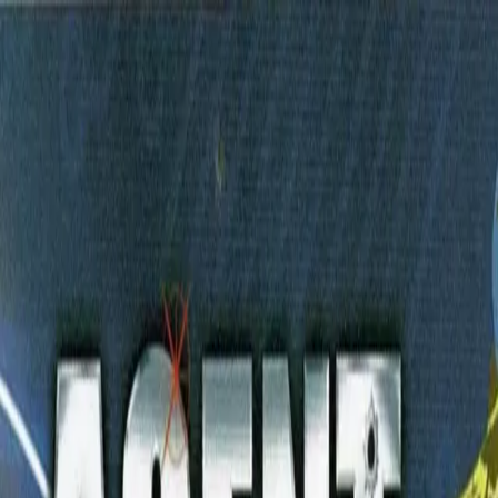
pug&play
Spielekatalog
Preise
Über uns
FAQ
−
33
%
sparen
−
33
%
🚚 Kostenlose Lieferung in Rathenow & Umgebung · 🎲 Über 60
Spiele verfügbar
Zurück zum Katalog
Partyspiel
Humor
Social Deduction
Agent Undercover
Agent Undercover
(aka Spyfall)
ist ein Partyspiel, in dem du zum
Spion wirst und herausfinden musst, was um dich herum vorgeht.
Zu Beginn jeder Runde erhalten alle Spieler eine Karte mit
demselben Ort – Casino, Wanderzirkus, Piratenschiff oder
Raumstation – nur einer bekommt die Karte
„Spion"
.
Die Spieler stellen sich gegenseitig Fragen wie
„Warum bist du so
seltsam gekleidet?"
, um den Spion zu enttarnen. Der Spion kennt
den Ort nicht und muss aufmerksam zuhören und gut improvisieren.
…