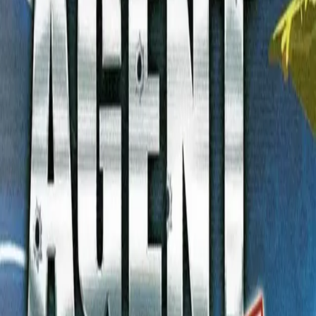
weiter lesen
Agent Undercover
(aka Spyfall)
ist ein Partyspiel, in dem du zum
Spion wirst und herausfinden musst, was um dich herum vorgeht.
Zu Beginn jeder Runde erhalten alle Spieler eine Karte mit
demselben Ort – Casino, Wanderzirkus, Piratenschiff oder
Raumstation – nur einer bekommt die Karte
„Spion"
.
Die Spieler stellen sich gegenseitig Fragen wie
„Warum bist du so
seltsam gekleidet?"
, um den Spion zu enttarnen. Der Spion kennt
den Ort nicht und muss aufmerksam zuhören und gut improvisieren.
Jederzeit kann ein Spieler einen anderen beschuldigen – stimmen
alle zu, deckt dieser seine Karte auf. Wird der Spion enttarnt,
punkten die anderen. Errät er den Ort, gewinnt er allein. Bluffen,
fragen, durchschauen!
Spieleranzahl
3–8 Spieler
Mindestalter