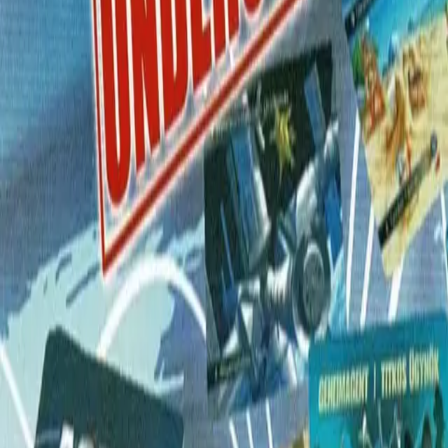
2
€ / Tag
Standard
Weitere Rabatte je nach Ausleihdauer möglich
Anmelden um auszuleihen
Spieldaten teilweise von
2
,00€
/Tag
Lieferung & Abholung inkl.
Anmelden um auszuleihen
Spiele verkaufen & Credits erhalten
Verkauf uns deine alten Brettspiele — wir schreiben dir Credits gut.
Mehr erfahren