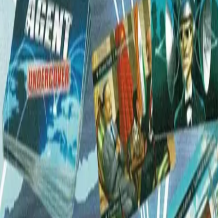
pug&play
Brettspiele zum Ausleihen — wir liefern direkt zu dir nach Hause in
Rathenow und Umgebung.
Lieferzeiten
Di–Sa
17:30–20:00
Zahlungsmöglichkeiten
Barzahlung, Kreditkarte, PayPal, Apple Pay, Amazon Pay
Erkunden
Spielekatalog
Preise & Abos
Über uns
FAQ
Rechtliches
Impressum