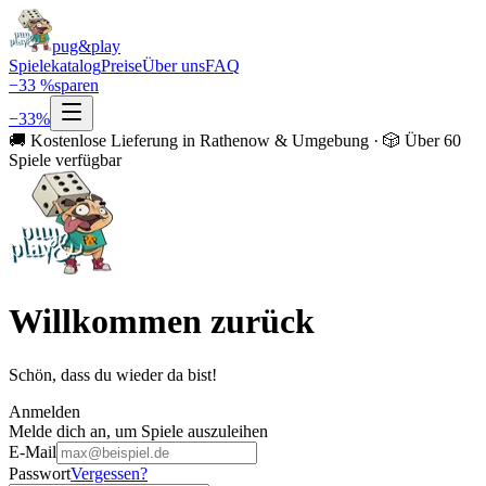
pug&play
Spielekatalog
Preise
Über uns
FAQ
−
33
%
sparen
−
33
%
🚚 Kostenlose Lieferung in Rathenow & Umgebung · 🎲 Über 60
Spiele verfügbar
Willkommen zurück
Schön, dass du wieder da bist!
Anmelden
Melde dich an, um Spiele auszuleihen
E-Mail
Passwort
Vergessen?